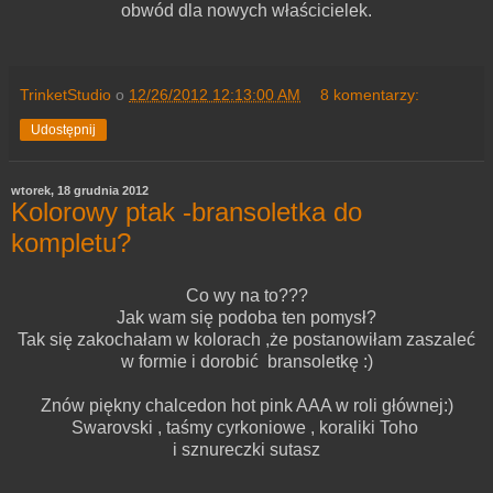
obwód dla nowych właścicielek.
TrinketStudio
o
12/26/2012 12:13:00 AM
8 komentarzy:
Udostępnij
wtorek, 18 grudnia 2012
Kolorowy ptak -bransoletka do
kompletu?
Co wy na to???
Jak wam się podoba ten pomysł?
Tak się zakochałam w kolorach ,że postanowiłam zaszaleć
w formie i dorobić bransoletkę :)
Znów piękny chalcedon hot pink AAA w roli głównej:)
Swarovski , taśmy cyrkoniowe , koraliki Toho
i sznureczki sutasz