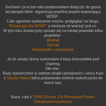
Kochani i ja w tym roku postanowiłam dołączyć do grona
biżuteryjek które organizują wspólny projekt wspierający
WOŚP .
Całe ogromne wydarzenie można podglądać na blogu
"Biżuteryjki dla WOŚP"
a możecie mi wierzyć jest co .
W tym roku dziewczyny spisały się na medal powstało kilka
projektów :
Wedraś
Tęczak
Bransoletki z charmsami
Ja ze swojej strony wykonałam 4 bazy bransoletek pod
charmsy.
Oto one :
Bazy wykończone w srebrze dzięki uprzejmości i sercu Kasi
z
Skarby Natury
która podarowała srebrne wykończenia do
moich baz.
Baza cała z
TOHO Round 15o Permanent Finish -
Galvanized Aluminium