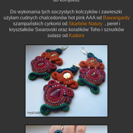
Do wykonania tych soczystych kolczyków i zawieszki
użyłam cudnych chalcedonów hot pink AAA od
Bawangardy
szampańskich cyrkonii od
Skarbów Natury
, pereł i
kryształków Swarovski oraz koralików Toho i sznurków
sutasz od
Kadoro