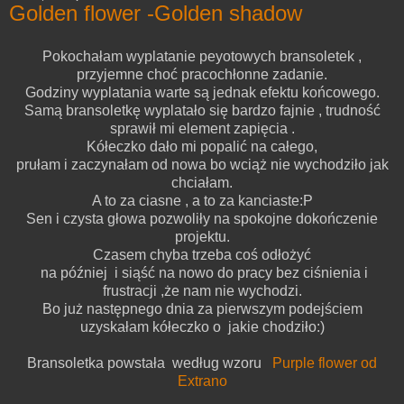
Golden flower -Golden shadow
Pokochałam wyplatanie peyotowych bransoletek ,
przyjemne choć pracochłonne zadanie.
Godziny wyplatania warte są jednak efektu końcowego.
Samą bransoletkę wyplatało się bardzo fajnie , trudność
sprawił mi element zapięcia .
Kółeczko dało mi popalić na całego,
prułam i zaczynałam od nowa bo wciąż nie wychodziło jak
chciałam.
A to za ciasne , a to za kanciaste:P
Sen i czysta głowa pozwoliły na spokojne dokończenie
projektu.
Czasem chyba trzeba coś odłożyć
na później i siąść na nowo do pracy bez ciśnienia i
frustracji ,że nam nie wychodzi.
Bo już następnego dnia za pierwszym podejściem
uzyskałam kółeczko o jakie chodziło:)
Bransoletka powstała według wzoru
Purple flower od
Extrano