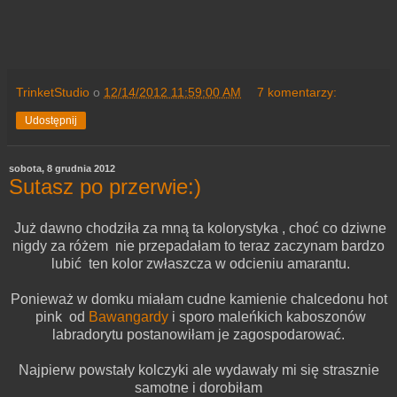
TrinketStudio
o
12/14/2012 11:59:00 AM
7 komentarzy:
Udostępnij
sobota, 8 grudnia 2012
Sutasz po przerwie:)
Już dawno chodziła za mną ta kolorystyka , choć co dziwne
nigdy za różem nie przepadałam to teraz zaczynam bardzo
lubić ten kolor zwłaszcza w odcieniu amarantu.
Ponieważ w domku miałam cudne kamienie chalcedonu hot
pink od
Bawangardy
i sporo maleńkich kaboszonów
labradorytu postanowiłam je zagospodarować.
Najpierw powstały kolczyki ale wydawały mi się strasznie
samotne i dorobiłam