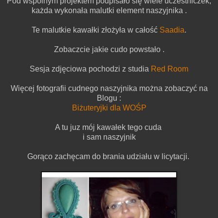
Pod wspólnym projektem podpisało się wiele uczestniczek,
każda wykonała malutki element naszyjnika .
Te malutkie kawałki złożyła w całość
Saadia
.
Zobaczcie jakie cudo powstało .
Sesja zdjęciowa pochodzi z studia
Red Room
Więcej fotografii cudnego naszyjnika można zobaczyć na
Blogu :
Biżuteryjki dla WOŚP
A tu juz mój kawałek tego cuda
i sam naszyjnik
Gorąco zachęcam do brania udziału w licytacji.