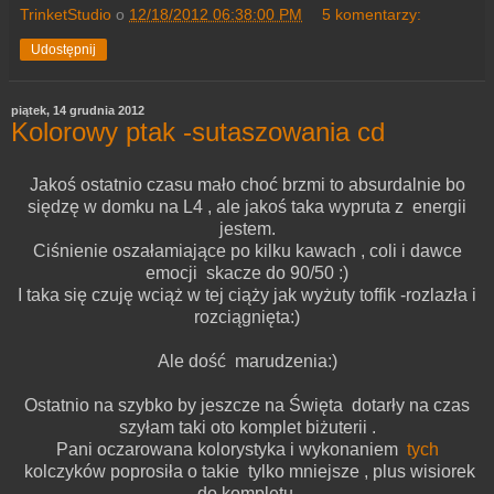
TrinketStudio
o
12/18/2012 06:38:00 PM
5 komentarzy:
Udostępnij
piątek, 14 grudnia 2012
Kolorowy ptak -sutaszowania cd
Jakoś ostatnio czasu mało choć brzmi to absurdalnie bo
siędzę w domku na L4 , ale jakoś taka wypruta z energii
jestem.
Ciśnienie oszałamiające po kilku kawach , coli i dawce
emocji skacze do 90/50 :)
I taka się czuję wciąż w tej ciąży jak wyżuty toffik -rozlazła i
rozciągnięta:)
Ale dość marudzenia:)
Ostatnio na szybko by jeszcze na Święta dotarły na czas
szyłam taki oto komplet biżuterii .
Pani oczarowana kolorystyka i wykonaniem
tych
kolczyków poprosiła o takie tylko mniejsze , plus wisiorek
do kompletu.